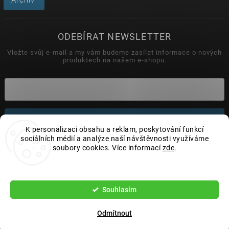
Archiv
ODEBÍRAT NEWSLETTER
Vložte svůj e-mail a my vám budeme zasílat informace o nových
produktech na našem e-shopu.
Přihlásit se
K personalizaci obsahu a reklam, poskytování funkcí
sociálních médií a analýze naší návštěvnosti využíváme
soubory cookies. Více informací
zde
.
Copyright 2026
Wonderhand.cz
. Všechna práva vyhrazena.
Nastavení
Upravit nastavení cookies
Souhlasím
Vytvořil
Shoptet
| Design
Shoptak.cz.
Odmítnout