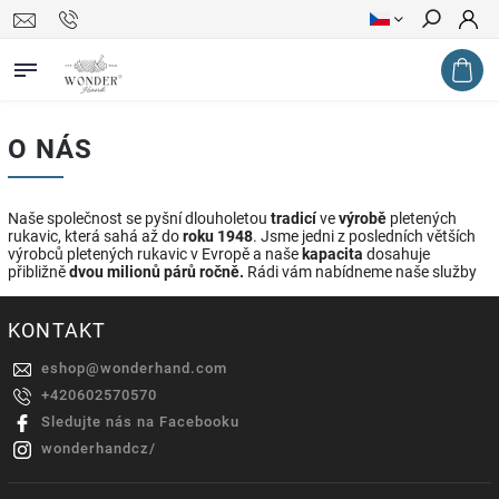
Hledat
O NÁS
Naše společnost se pyšní dlouholetou
tradicí
ve
výrobě
pletených
rukavic, která sahá až do
roku 1948
. Jsme jedni z posledních větších
výrobců pletených rukavic v Evropě a naše
kapacita
dosahuje
přibližně
dvou milionů párů ročně.
Rádi vám nabídneme naše služby
KONTAKT
eshop
@
wonderhand.com
+420602570570
Sledujte nás na Facebooku
wonderhandcz/