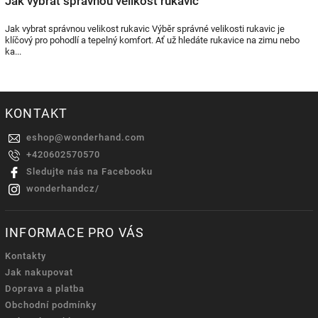
Jak vybrat správnou velikost rukavic
Jak vybrat správnou velikost rukavic Výběr správné velikosti rukavic je
klíčový pro pohodlí a tepelný komfort. Ať už hledáte rukavice na zimu nebo
ka...
KONTAKT
eshop
@
wonderhand.com
+420602570570
Sledujte nás na Facebooku
wonderhandcz/
INFORMACE PRO VÁS
Kontakty
Jak nakupovat
Doprava a platba
Obchodní podmínky