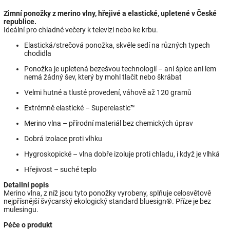
Zimní ponožky z merino vlny, hřejivé a elastické, upletené v České
republice.
Ideální pro chladné večery k televizi nebo ke krbu.
Elastická/strečová ponožka, skvěle sedí na různých typech
chodidla
Ponožka je upletená bezešvou technologií – ani špice ani lem
nemá žádný šev, který by mohl tlačit nebo škrábat
Velmi hutné a tlusté provedení, váhově až 120 gramů
Extrémně elastické – Superelastic™
Merino vlna – přírodní materiál bez chemických úprav
Dobrá izolace proti vlhku
Hygroskopické – vlna dobře izoluje proti chladu, i když je vlhká
Hřejivost – suché teplo
Detailní popis
Merino vlna, z níž jsou tyto ponožky vyrobeny, splňuje celosvětově
nejpřísnější švýcarský ekologický standard bluesign®. Příze je bez
mulesingu.
Péče o produkt