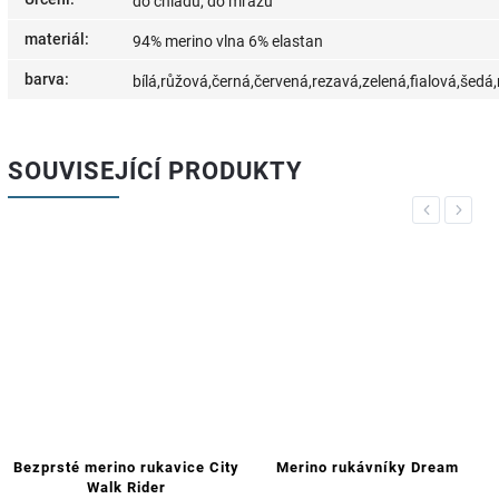
do chladu, do mrazu
materiál
:
94% merino vlna 6% elastan
barva
:
bílá,růžová,černá,červená,rezavá,zelená,fialová,šed
SOUVISEJÍCÍ PRODUKTY
Previous
Next
City
Merino rukávníky Dream
Merino čepice Adventure