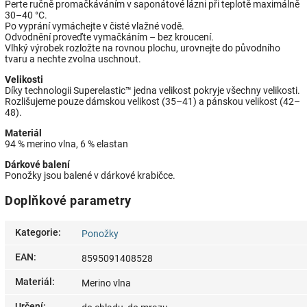
Perte ručně promačkáváním v saponátové lázni při teplotě maximálně
30–40 °C.
Po vyprání vymáchejte v čisté vlažné vodě.
Odvodnění proveďte vymačkáním – bez kroucení.
Vlhký výrobek rozložte na rovnou plochu, urovnejte do původního
tvaru a nechte zvolna uschnout.
Velikosti
Díky technologii Superelastic™ jedna velikost pokryje všechny velikosti.
Rozlišujeme pouze dámskou velikost (35–41) a pánskou velikost (42–
48).
Materiál
94 % merino vlna, 6 % elastan
Dárkové balení
Ponožky jsou balené v dárkové krabičce.
Doplňkové parametry
Kategorie
:
Ponožky
EAN
:
8595091408528
Materiál
:
Merino vlna
Určení
: