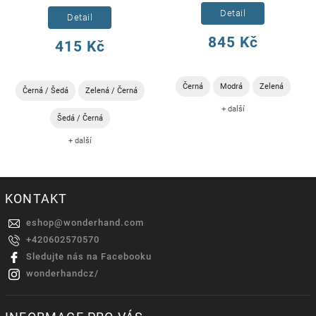
Detail
Detail
845 Kč
415 Kč
Černá
Modrá
Zelená
Černá / Šedá
Zelená / Černá
+ další
Šedá / Černá
+ další
KONTAKT
eshop
@
wonderhand.com
+420602570570
Sledujte nás na Facebooku
wonderhandcz/