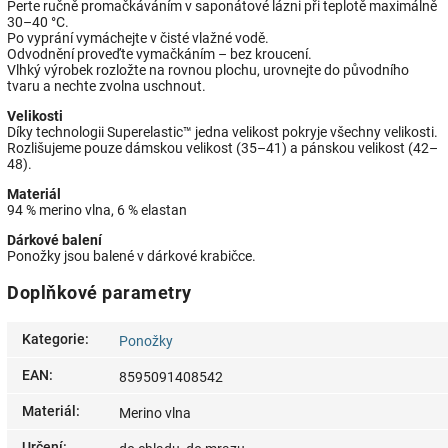
Perte ručně promačkáváním v saponátové lázni při teplotě maximálně
30–40 °C.
Po vyprání vymáchejte v čisté vlažné vodě.
Odvodnění proveďte vymačkáním – bez kroucení.
Vlhký výrobek rozložte na rovnou plochu, urovnejte do původního
tvaru a nechte zvolna uschnout.
Velikosti
Díky technologii Superelastic™ jedna velikost pokryje všechny velikosti.
Rozlišujeme pouze dámskou velikost (35–41) a pánskou velikost (42–
48).
Materiál
94 % merino vlna, 6 % elastan
Dárkové balení
Ponožky jsou balené v dárkové krabičce.
Doplňkové parametry
Kategorie
:
Ponožky
EAN
:
8595091408542
Materiál
:
Merino vlna
Určení
: