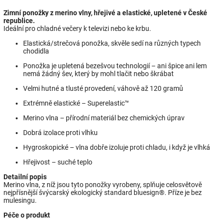
Zimní ponožky z merino vlny, hřejivé a elastické, upletené v České
republice.
Ideální pro chladné večery k televizi nebo ke krbu.
Elastická/strečová ponožka, skvěle sedí na různých typech
chodidla
Ponožka je upletená bezešvou technologií – ani špice ani lem
nemá žádný šev, který by mohl tlačit nebo škrábat
Velmi hutné a tlusté provedení, váhově až 120 gramů
Extrémně elastické – Superelastic™
Merino vlna – přírodní materiál bez chemických úprav
Dobrá izolace proti vlhku
Hygroskopické – vlna dobře izoluje proti chladu, i když je vlhká
Hřejivost – suché teplo
Detailní popis
Merino vlna, z níž jsou tyto ponožky vyrobeny, splňuje celosvětově
nejpřísnější švýcarský ekologický standard bluesign®. Příze je bez
mulesingu.
Péče o produkt