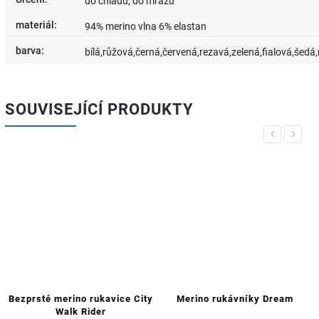
do chladu, do mrazu
materiál
:
94% merino vlna 6% elastan
barva
:
bílá,růžová,černá,červená,rezavá,zelená,fialová,šed
SOUVISEJÍCÍ PRODUKTY
Previous
Next
Bezprsté merino rukavice City
Merino rukávníky Dream
Walk Rider