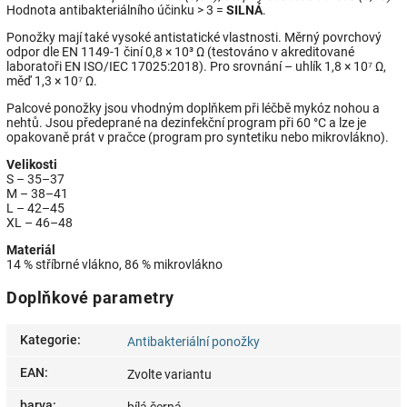
Hodnota antibakteriálního účinku > 3 =
SILNÁ
.
Ponožky mají také vysoké antistatické vlastnosti. Měrný povrchový
odpor dle EN 1149-1 činí 0,8 × 10³ Ω (testováno v akreditované
laboratoři EN ISO/IEC 17025:2018). Pro srovnání – uhlík 1,8 × 10⁷ Ω,
měď 1,3 × 10⁷ Ω.
Palcové ponožky jsou vhodným doplňkem při léčbě mykóz nohou a
nehtů. Jsou předeprané na dezinfekční program při 60 °C a lze je
opakovaně prát v pračce (program pro syntetiku nebo mikrovlákno).
Velikosti
S – 35–37
M – 38–41
L – 42–45
XL – 46–48
Materiál
14 % stříbrné vlákno, 86 % mikrovlákno
Doplňkové parametry
Kategorie
:
Antibakteriální ponožky
EAN
:
Zvolte variantu
barva
: