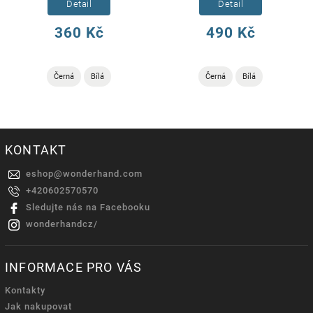
Detail
Detail
360 Kč
490 Kč
Černá
Bílá
Černá
Bílá
KONTAKT
eshop
@
wonderhand.com
+420602570570
Sledujte nás na Facebooku
wonderhandcz/
INFORMACE PRO VÁS
Kontakty
Jak nakupovat