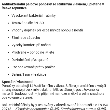
Antibakteriální palcové ponožky se stříbrným vláknem, upletené v
České republice
Vysoké antibakteriální účinky
Testováno dle EN ISO
Vhodný doplněk při léčbě mykóz nohou a nehtů
Eliminace zápachu
Vysoký komfort při nošení
Prodyšné – pohodlné i v létě
Dezinfekčně předeprané
Lze opakovaně prát v pračce
Balení: 1 pár v krabičce
Speciální vlastnosti
Ponožky obsahují 14 % stříbrného vlákna. Stříbro je umístěno z vnější
strany nosné příze z mikrovlákna. Mikrovlákno je považováno za
materiál budoucnosti – je příjemné na noze, měkké a velmi snadno a
opakovaně pratelné.
Baktericidní účinky byly testovány v akreditované laboratoři dle EN ISO
20743 –
Klebsiella pneumoniae (3,39)
,
Staphylococcus aureus (5,96)
.