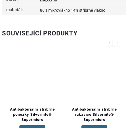
bílá,černá
materiál
:
86% mikrovlákno 14% stříbrné vlákno
SOUVISEJÍCÍ PRODUKTY
Previous
Next
Antibakteriální stříbrné
Antibakteriální stříbrné
ponožky Silvernite®
rukavice Silvernite®
Supermicro
Supermicro