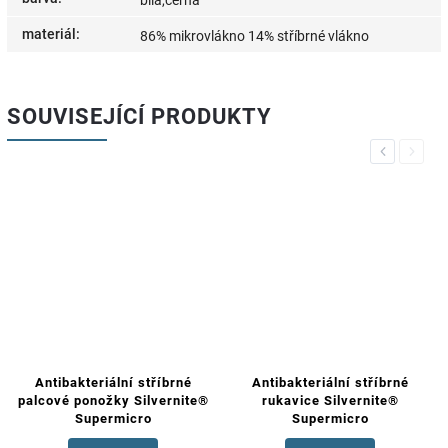
bílá,černá
materiál
:
86% mikrovlákno 14% stříbrné vlákno
SOUVISEJÍCÍ PRODUKTY
Previous
Next
Antibakteriální stříbrné
Antibakteriální stříbrné
palcové ponožky Silvernite®
rukavice Silvernite®
Supermicro
Supermicro