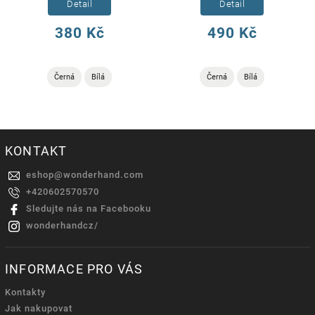
Detail
Detail
380 Kč
490 Kč
Černá
Bílá
Černá
Bílá
KONTAKT
eshop
@
wonderhand.com
+420602570570
Sledujte nás na Facebooku
wonderhandcz/
INFORMACE PRO VÁS
Kontakty
Jak nakupovat