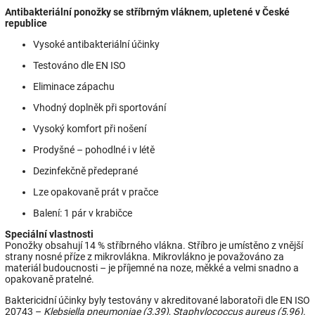
Antibakteriální ponožky se stříbrným vláknem, upletené v České
republice
Vysoké antibakteriální účinky
Testováno dle EN ISO
Eliminace zápachu
Vhodný doplněk při sportování
Vysoký komfort při nošení
Prodyšné – pohodlné i v létě
Dezinfekčně předeprané
Lze opakovaně prát v pračce
Balení: 1 pár v krabičce
Speciální vlastnosti
Ponožky obsahují 14 % stříbrného vlákna. Stříbro je umístěno z vnější
strany nosné příze z mikrovlákna. Mikrovlákno je považováno za
materiál budoucnosti – je příjemné na noze, měkké a velmi snadno a
opakovaně pratelné.
Baktericidní účinky byly testovány v akreditované laboratoři dle EN ISO
20743 –
Klebsiella pneumoniae (3,39)
,
Staphylococcus aureus (5,96)
.