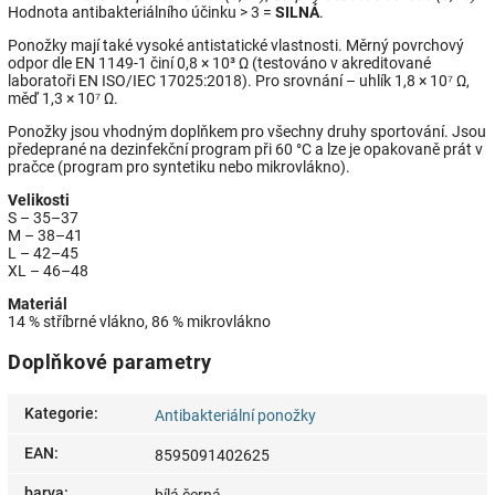
Hodnota antibakteriálního účinku > 3 =
SILNÁ
.
Ponožky mají také vysoké antistatické vlastnosti. Měrný povrchový
odpor dle EN 1149-1 činí 0,8 × 10³ Ω (testováno v akreditované
laboratoři EN ISO/IEC 17025:2018). Pro srovnání – uhlík 1,8 × 10⁷ Ω,
měď 1,3 × 10⁷ Ω.
Ponožky jsou vhodným doplňkem pro všechny druhy sportování. Jsou
předeprané na dezinfekční program při 60 °C a lze je opakovaně prát v
pračce (program pro syntetiku nebo mikrovlákno).
Velikosti
S – 35–37
M – 38–41
L – 42–45
XL – 46–48
Materiál
14 % stříbrné vlákno, 86 % mikrovlákno
Doplňkové parametry
Kategorie
:
Antibakteriální ponožky
EAN
:
8595091402625
barva
: