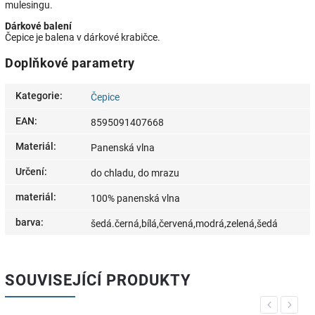
mulesingu.
Dárkové balení
Čepice je balena v dárkové krabičce.
Doplňkové parametry
Kategorie
:
Čepice
EAN
:
8595091407668
Materiál
:
Panenská vlna
Určení
:
do chladu, do mrazu
materiál
:
100% panenská vlna
barva
:
šedá.černá,bílá,červená,modrá,zelená,šedá
SOUVISEJÍCÍ PRODUKTY
Previous
Next