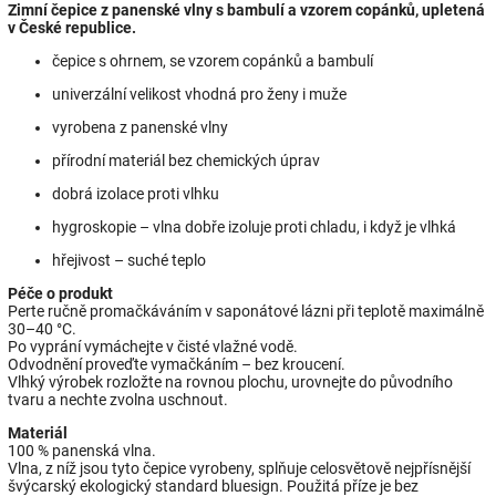
Zimní čepice z panenské vlny s bambulí a vzorem copánků, upletená
v České republice.
čepice s ohrnem, se vzorem copánků a bambulí
univerzální velikost vhodná pro ženy i muže
vyrobena z panenské vlny
přírodní materiál bez chemických úprav
dobrá izolace proti vlhku
hygroskopie – vlna dobře izoluje proti chladu, i když je vlhká
hřejivost – suché teplo
Péče o produkt
Perte ručně promačkáváním v saponátové lázni při teplotě maximálně
30–40 °C.
Po vyprání vymáchejte v čisté vlažné vodě.
Odvodnění proveďte vymačkáním – bez kroucení.
Vlhký výrobek rozložte na rovnou plochu, urovnejte do původního
tvaru a nechte zvolna uschnout.
Materiál
100 % panenská vlna.
Vlna, z níž jsou tyto čepice vyrobeny, splňuje celosvětově nejpřísnější
švýcarský ekologický standard bluesign. Použitá příze je bez