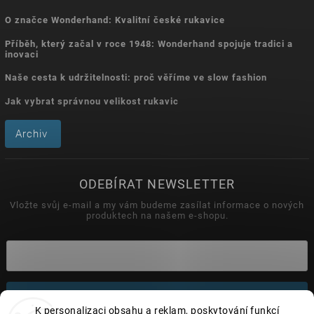
O značce Wonderhand: Kvalitní české rukavice
Příběh, který začal v roce 1948: Wonderhand spojuje tradici a
inovaci
Naše cesta k udržitelnosti: proč věříme ve slow fashion
Jak vybrat správnou velikost rukavic
Archiv
ODEBÍRAT NEWSLETTER
Vložte svůj e-mail a my vám budeme zasílat informace o nových
produktech na našem e-shopu.
Přihlásit se
K personalizaci obsahu a reklam, poskytování funkcí