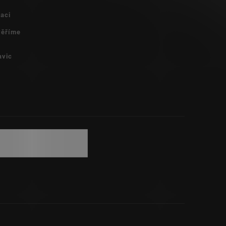
vaci
 věříme
avic