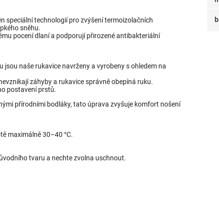
b
n speciální technologií pro zvýšení termoizolačních
sypkého sněhu.
u pocení dlaní a podporují přirozené antibakteriální
u jsou naše rukavice navrženy a vyrobeny s ohledem na
evznikají záhyby a rukavice správně obepíná ruku.
ého postavení prstů.
nými přírodními bodláky, tato úprava zvyšuje komfort nošení
otě maximálně 30–40 °C.
původního tvaru a nechte zvolna uschnout.