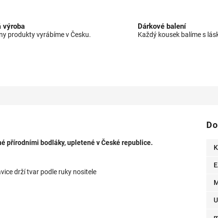
 výroba
Dárkové balení
y produkty vyrábíme v Česku.
Každý kousek balíme s lás
Do
né přírodními bodláky, upletené v České republice.
K
E
vice drží tvar podle ruky nositele
M
U
m