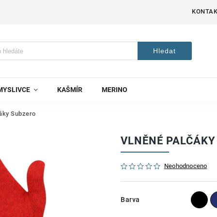
KONTA
Hledat
MYSLIVCE
KAŠMÍR
MERINO
áky Subzero
VLNĚNÉ PALČÁKY
Neohodnoceno
Barva