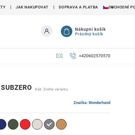
KTY
JAK NAKUPOVAT
DOPRAVA A PLATBA
OBCHODNÍ P
Nákupní košík
Prázdný košík
+420602570570
 SUBZERO
Kód:
Zvolte variantu
Značka:
Wonderhand