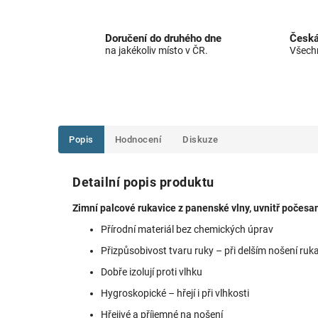
Doručení do druhého dne
Česká
na jakékoliv místo v ČR.
Všechn
Popis
Hodnocení
Diskuze
Detailní popis produktu
Zimní palcové rukavice z panenské vlny, uvnitř počesa
Přírodní materiál bez chemických úprav
Přizpůsobivost tvaru ruky – při delším nošení ruka
Dobře izolují proti vlhku
Hygroskopické – hřejí i při vlhkosti
Hřejivé a příjemné na nošení