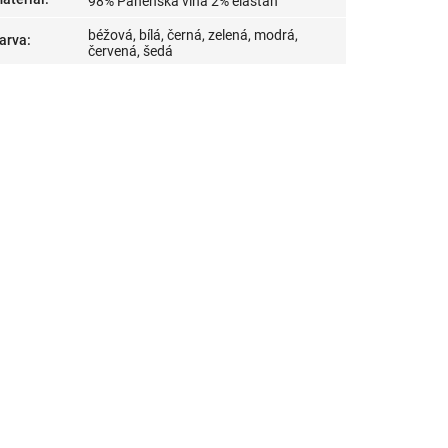
98% Panenská vlna 2% elastan
béžová, bílá, černá, zelená, modrá,
arva
:
červená, šedá