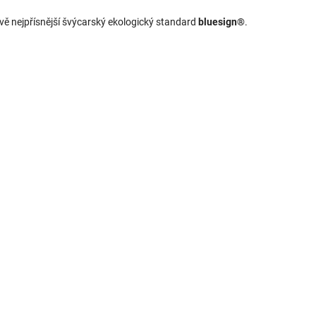
tově nejpřísnější švýcarský ekologický standard
bluesign®
.