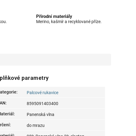
Přírodní materiály
kou.
Merino, kašmír a recyklované příze.
plňkové parametry
ategorie
:
Palcové rukavice
AN
:
8595091403400
ateriál
:
Panenská vlna
rčení
:
do mrazu
ateriál
: