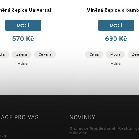
něná čepice Universal
Vlněná čepice s bamb
Detail
Detail
570 Kč
690 Kč
drá
Zelená
Červená
Černá
Modrá
Zel
+ další
+ další
ACE PRO VÁS
NOVINKY
O značce Wonderhand: Kvalitní č
rukavice
ovat