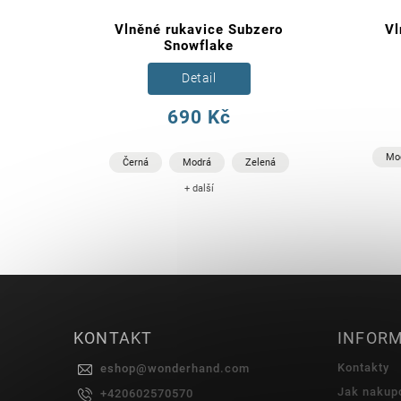
ro
Vlněné rukavice Subzero
Vl
Snowflake
Detail
690 Kč
ná
Mo
Černá
Modrá
Zelená
+ další
KONTAKT
INFORM
Kontakty
eshop
@
wonderhand.com
Jak nakup
+420602570570