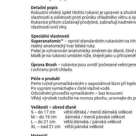
Detailní popis
Robustní vlněný úplet těchto rukavic je upraven a zhutně
vlastností a odolnosti proti průniku chladného větru a 
Rukavice přitom zůstávají prodyšné, zabraňují nadměrném
vlastnosti ovčí vlny.
Speciální vlastnosti
Superanatomic™
– oproti standardním rukavicím na trh
reálný anatomický tvar lidské ruky.
Palec je vytvarován anatomicky směrem do dlaně, čímž n
Malík je na rukavici umístěn níže, stejně jako u přirozen
Úprava Brush
– rukavice jsou uvnitř počesané velmi jem
i ochranu proti chladu.
Péče o produkt
Perte ručně promačkáváním v saponátové lázni při tepl
Po vyprání vymáchejte v čisté vlažné vodě.
Odvodnění proveďte vymačkáním – bez kroucení.
Vlhký výrobek rozložte na rovnou plochu, urovnejte do 
Velikosti – obvod dlaně
S – do 17 cm větší dětská / menší dámská velikost
M – do 19 cm dámská / menší pánská velikost
L – do 21 cm větší dámská / pánská velikost
XL – nad 21 cm větší pánská velikost
Materiál