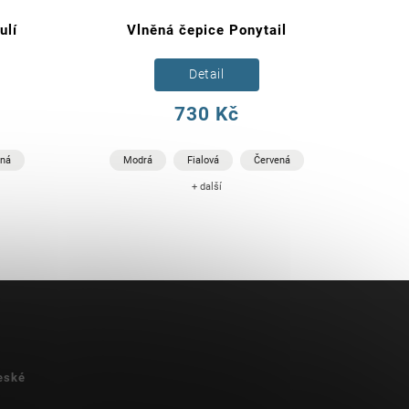
ulí
Vlněná čepice Ponytail
Detail
730 Kč
ená
Modrá
Fialová
Červená
+ další
eské