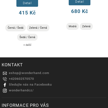
Detail
Detail
680 Kč
415 Kč
Modrá
Zelená
Černá / Šedá
Zelená / Černá
Šedá / Černá
+ další
KONTAKT
eshop
@
wonderhand.com
+420602570570
Sledujte nás na Facebooku
wonderhandcz/
INFORMACE PRO VÁS