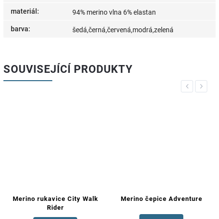
materiál
:
94% merino vlna 6% elastan
barva
:
šedá,černá,červená,modrá,zelená
SOUVISEJÍCÍ PRODUKTY
Previous
Next
Merino rukavice City Walk
Merino čepice Adventure
Rider