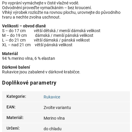
Po vyprání vymáchejte v čisté vlažné vodě.
Odvodnění proveďte vymačkáním – bez kroucení.
Vlhký výrobek rozložte na rovnou plochu, urovnejte do původního
tvaru a nechte zvolna uschnout.
Velikosti – obvod dlaně
S – do 17 cm větší dětská / menší dámská velikost
M – do 19 cm dámská / menší pánská velikost
L – do 21 cm větší dámská / pánská velikost
XL – nad 21 cm větší pánská velikost
Materiál
94 % merino vlna, 6 % elastan
Dárkové balení
Rukavice jsou zabalené v dárkové krabičce.
Doplňkové parametry
Kategorie
:
Rukavice
EAN
:
Zvolte variantu
Materiál
:
Merino vlna
Určení
:
do chladu