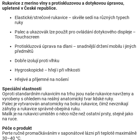
Rukavice z merino vlny s protiskluzovou a dotykovou úpravou,
upletené v České republice.
Elastické/strečové rukavice – skvěle sedí na různých typech
ruky
Palec a ukazovák lze použít pro ovládání dotykového displeje –
Touchscreen
Protiskluzová úprava na dlani – snadnější držení mobilu i jiných
předmětů
Dobře izolují proti vlhku
Hygroskopické – hřejí i při vlhkosti
Hřejivé a příjemné na nošení
Speciální vlastnosti
Oproti standardním rukavicím na trhu jsou naše rukavice navrženy a
vyrobeny s ohledem na reálný anatomický tvar lidské ruky.
Palec je vytvarován anatomicky na boku rukavice, čímž nevznikají
záhyby a rukavice správně obepíná ruku.
Malík je na rukavici umístěn o něco níže než ostatní prsty, stejně jako
na ruce.
Péče o produkt
Perte ručně promačkáváním v saponátové lázni při teplotě maximálně
30–40 °C.