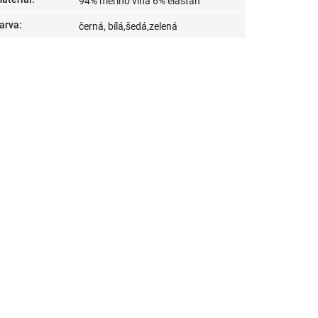
94% merino vlna 6% elastan
arva
:
černá, bílá,šedá,zelená