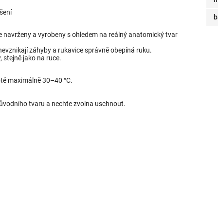
šení
b
e navrženy a vyrobeny s ohledem na reálný anatomický tvar
nevznikají záhyby a rukavice správně obepíná ruku.
, stejně jako na ruce.
otě maximálně 30–40 °C.
původního tvaru a nechte zvolna uschnout.