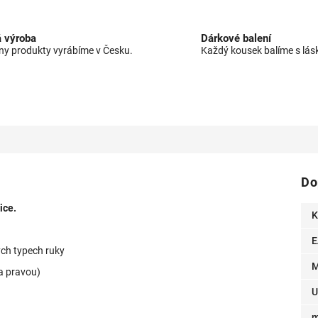
 výroba
Dárkové balení
y produkty vyrábíme v Česku.
Každý kousek balíme s lás
Do
ice.
K
E
ých typech ruky
M
a pravou)
U
m