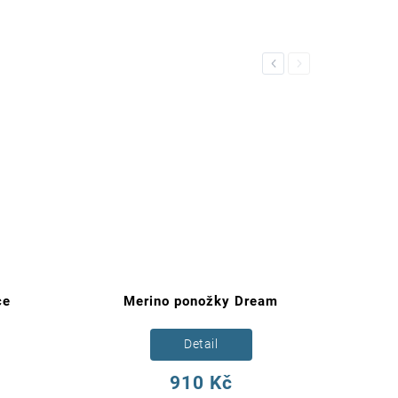
Previous
Next
ce
Merino ponožky Dream
Detail
910 Kč