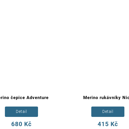
rino čepice Adventure
Merino rukávníky Ni
Detail
Detail
680 Kč
415 Kč