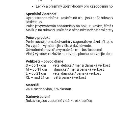
Lehký a příjemný úplet vhodný pro každodenní no
Speciální vlastnosti
Oproti standardním rukavicím na trhu jsou naše rukavic
lidské ruky.
Palec je vytvarován anatomicky na boku rukavice, čímž 
Malík je na rukavici umístěn o něco níže než ostatní prsty
Péče o produkt
Perte ručně promačkáváním v saponátové lázni při tepl
Po vyprání vymáchejte v čisté vlažné vodě.
Odvodnění proveďte vymačkáním – bez kroucení.
Vlhký výrobek rozložte na rovnou plochu, urovnejte do 
Velikosti – obvod dlaně
S – do 17 cm větší dětská / menší dámská velikost
M – do 19 cm dámská / menší pánská velikost
L – do 21 cm větší dámská / pánská velikost
XL – nad 21 cm větší pánská velikost
Materiál
94 % merino vlna, 6 % elastan
Dárkové balení
Rukavice jsou zabalené v dárkové krabičce.