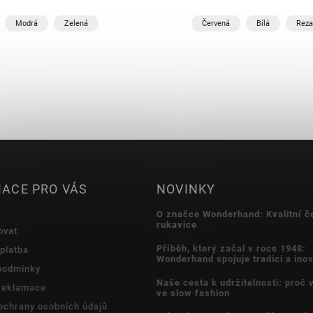
Modrá
Zelená
Červená
Bílá
Reza
ACE PRO VÁS
NOVINKY
O značce Wonderhand: Kvalitní č
rukavice
ovat
Příběh, který začal v roce 1948:
platba
Wonderhand spojuje tradici a ino
podmínky
Naše cesta k udržitelnosti: proč
 reklamace
ve slow fashion
ochrany osobních údajů