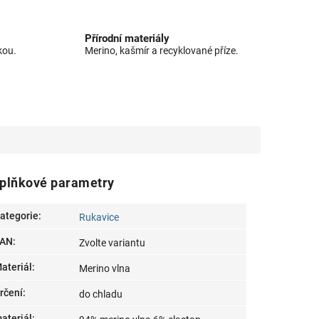
Přírodní materiály
kou.
Merino, kašmír a recyklované příze.
plňkové parametry
ategorie
:
Rukavice
AN
:
Zvolte variantu
ateriál
:
Merino vlna
rčení
:
do chladu
ateriál
: