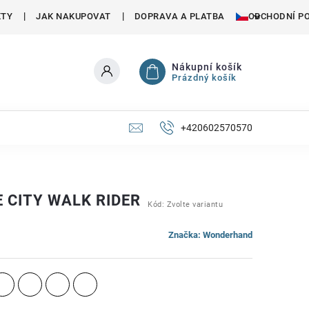
KTY
JAK NAKUPOVAT
DOPRAVA A PLATBA
OBCHODNÍ P
Nákupní košík
Prázdný košík
+420602570570
 CITY WALK RIDER
Kód:
Zvolte variantu
Značka:
Wonderhand