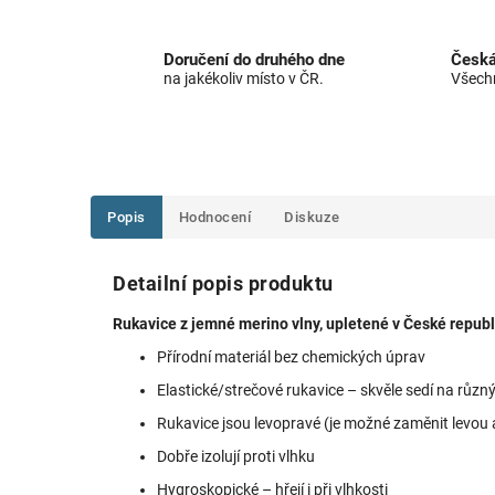
Doručení do druhého dne
Česká
na jakékoliv místo v ČR.
Všechn
Popis
Hodnocení
Diskuze
Detailní popis produktu
Rukavice z jemné merino vlny, upletené v České republ
Přírodní materiál bez chemických úprav
Elastické/strečové rukavice – skvěle sedí na různ
Rukavice jsou levopravé (je možné zaměnit levou 
Dobře izolují proti vlhku
Hygroskopické – hřejí i při vlhkosti