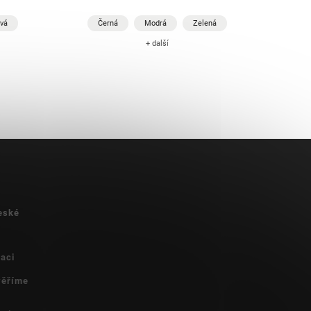
vá
Černá
Modrá
Zelená
+ další
eské
vaci
 věříme